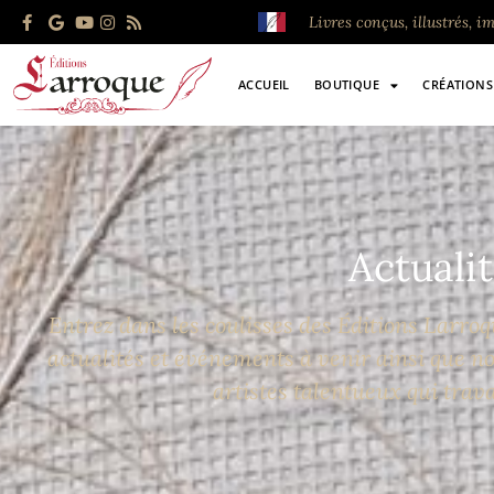
Livres conçus, illustrés, 
ACCUEIL
BOUTIQUE
CRÉATIONS
Actuali
Entrez dans les coulisses des Éditions Larro
actualités et événements à venir ainsi que no
artistes talentueux qui trav