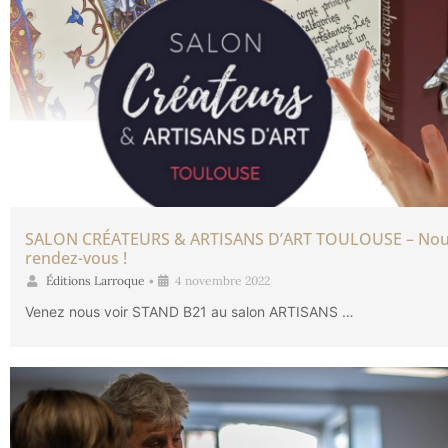
SALON CRÉATEURS & ARTISANS D’ART TOULOUSE – Nou
rendez-vous !
Éditions Larroque
•
4 novembre 2022
Venez nous voir STAND B21 au salon ARTISANS …