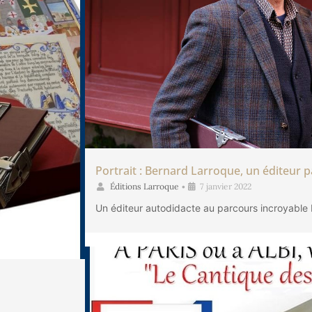
Portrait : Bernard Larroque, un éditeur 
Éditions Larroque
•
7 janvier 2022
Un éditeur autodidacte au parcours incroyable