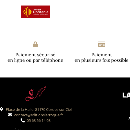
Paiement sécurisé
Paiement
en ligne ou par téléphone
en plusieurs fois possible
L
Place de la Halle, 81170 Cordes sur Ciel
contact@editionslarroque.fr
05 63 56 14 93