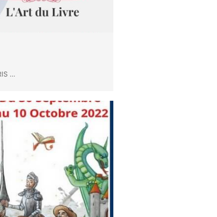
RIS …