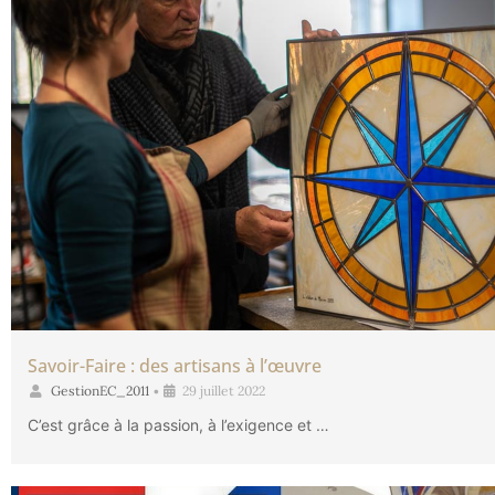
Savoir-Faire : des artisans à l’œuvre
GestionEC_2011
•
29 juillet 2022
C’est grâce à la passion, à l’exigence et …