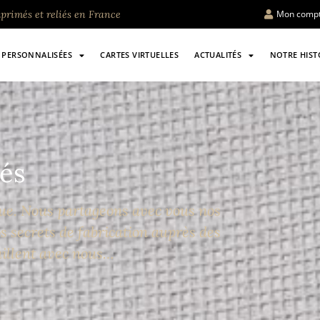
imprimés et reliés en France
Mon comp
 PERSONNALISÉES
CARTES VIRTUELLES
ACTUALITÉS
NOTRE HIST
tés
que. Nous partageons avec vous nos
s secrets de fabrication auprès des
aillent avec nous…