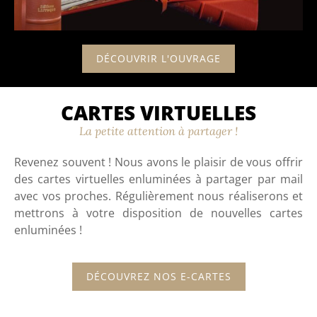
DÉCOUVRIR L'OUVRAGE
CARTES VIRTUELLES
La petite attention à partager !
Revenez souvent ! Nous avons le plaisir de
vous offrir
des
cartes virtuelles enluminées
à partager par mail
avec vos proches. Régulièrement nous réaliserons et
mettrons à votre disposition de nouvelles cartes
enluminées
!
DÉCOUVREZ NOS E-CARTES