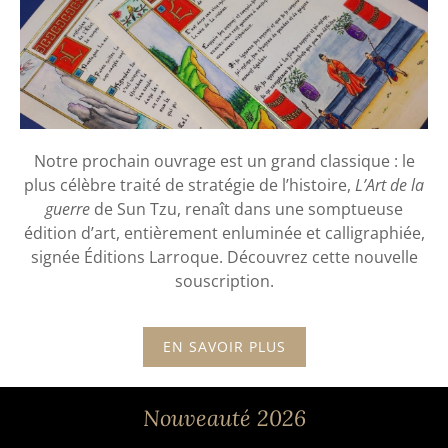
Notre prochain ouvrage est un grand classique : le
plus célèbre traité de stratégie de l’histoire,
L’Art de la
guerre
de Sun Tzu, renaît dans une
somptueuse
édition d’art
, entièrement enluminée et calligraphiée,
signée Éditions Larroque. Découvrez cette nouvelle
souscription.
EN SAVOIR PLUS
Nouveauté 2026