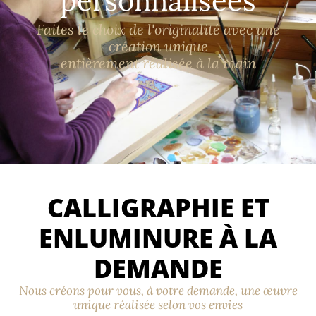
personnalisées
Faites le choix de l'originalité avec une
création unique
entièrement réalisée à la main
CALLIGRAPHIE ET
ENLUMINURE À LA
DEMANDE
Nous créons pour vous, à votre demande, une œuvre
unique réalisée selon vos envies