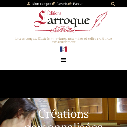
Mon compte
Favoris
Panier
Livres conçus, illustrés, imprimés, assemblés et reliés en France
artisanalement
Créations