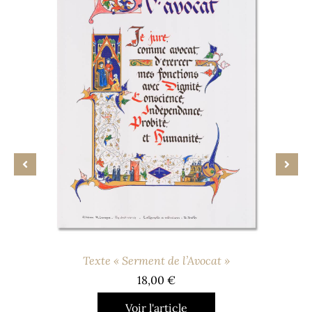
ment de l’Avocat »
Texte « Sermen
18,00
€
15,
r l'article
Voir l'a