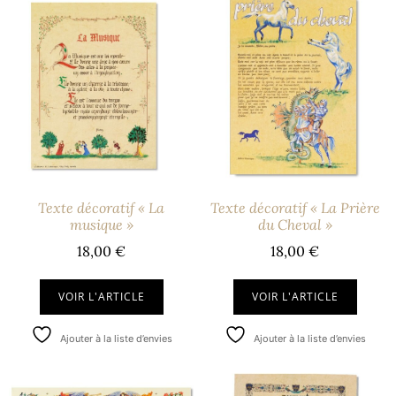
Texte décoratif « La
Texte décoratif « La Prière
musique »
du Cheval »
18,00
€
18,00
€
VOIR L'ARTICLE
VOIR L'ARTICLE
Ajouter à la liste d’envies
Ajouter à la liste d’envies