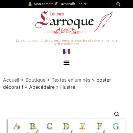
Mon compte
Favoris
Panier
Livres conçus, illustrés, imprimés, assemblés et reliés en France
artisanalement
Accueil
>
Boutique
>
Textes enluminés
> poster
décoratif « Abécédaire » illustré