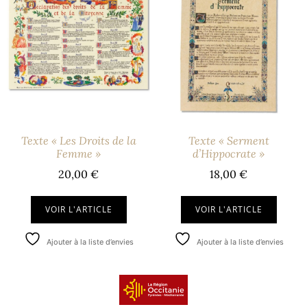
Texte « Les Droits de la
Texte « Serment
Femme »
d’Hippocrate »
20,00
€
18,00
€
VOIR L'ARTICLE
VOIR L'ARTICLE
Ajouter à la liste d’envies
Ajouter à la liste d’envies