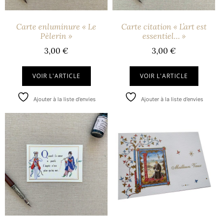
Carte enluminure « Le
Carte citation « L’art est
Pèlerin »
essentiel… »
3,00
€
3,00
€
VOIR L'ARTICLE
VOIR L'ARTICLE
Ajouter à la liste d’envies
Ajouter à la liste d’envies