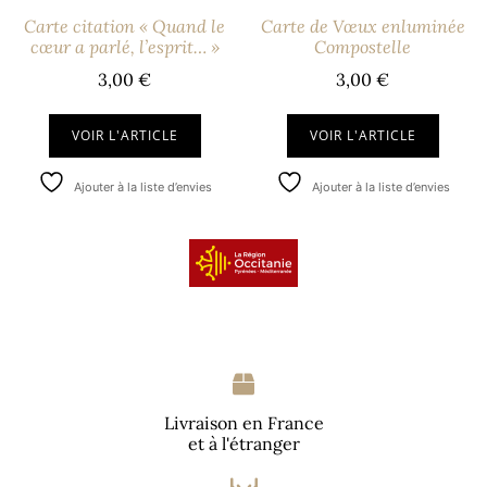
Carte citation « Quand le
Carte de Vœux enluminée
cœur a parlé, l’esprit… »
Compostelle
3,00
€
3,00
€
VOIR L'ARTICLE
VOIR L'ARTICLE
Ajouter à la liste d’envies
Ajouter à la liste d’envies
Livraison en France
et à l'étranger