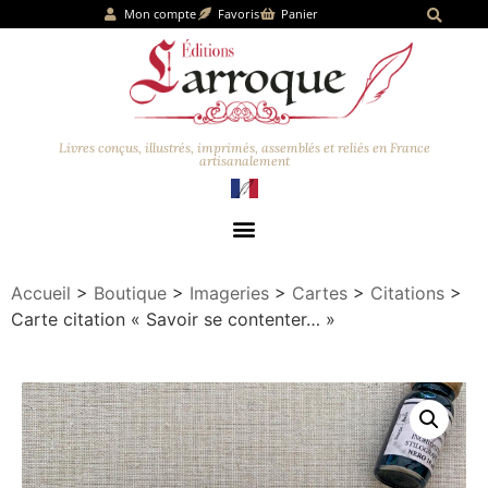
Mon compte
Favoris
Panier
Livres conçus, illustrés, imprimés, assemblés et reliés en France
artisanalement
Accueil
>
Boutique
>
Imageries
>
Cartes
>
Citations
>
Carte citation « Savoir se contenter… »