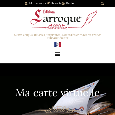
Mon compte
Favoris
Panier
Livres conçus, illustrés, imprimés, assemblés et reliés en France
artisanalement
Ma carte virtuelle